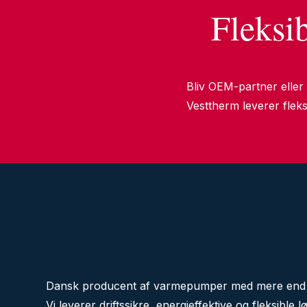
Fleksi
Bliv OEM-partner eller
Vesttherm leverer fleksi
Dansk producent af varmepumper med mere end 4
Vi leverer driftssikre, energieffektive og fleksible l