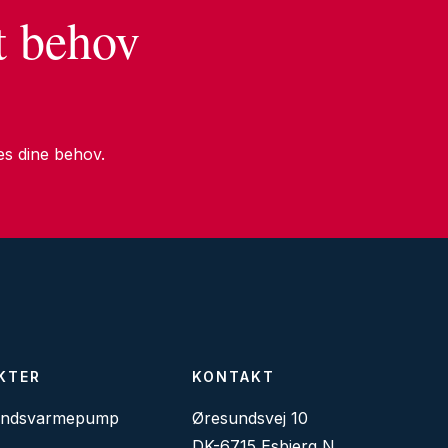
t behov
ses dine behov.
KTER
KONTAKT
andsvarmepump
Øresundsvej 10
DK-6715 Esbjerg N