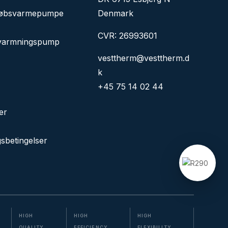
løbsvarmepumpe
Denmark
CVR: 26993601
varmningspump
vesttherm@vesttherm.d
k
+45 75 14 02 44
er
sbetingelser
HIGH
HIGH
HIGH
QUALITY
EFFICIENCY
FLEXIBILITY