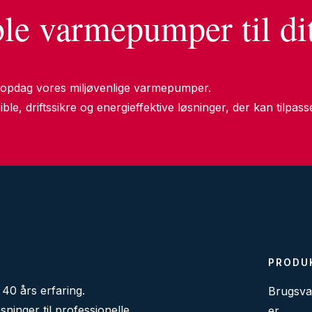
ble varmepumper til di
 opdag vores miljøvenlige varmepumper.
ble, driftssikre og energieffektive løsninger, der kan tilpas
PRODU
0 års erfaring.
Brugsv
øsninger til professionelle
er